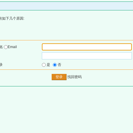
有如下几个原因:
户名
Email
录
是
否
找回密码