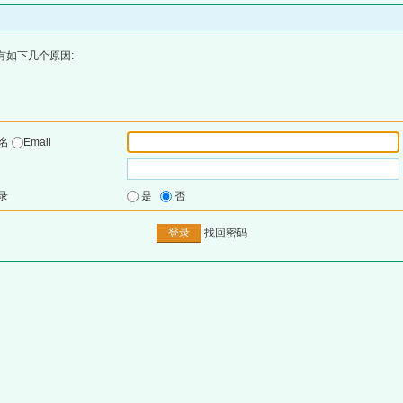
有如下几个原因:
户名
Email
录
是
否
找回密码